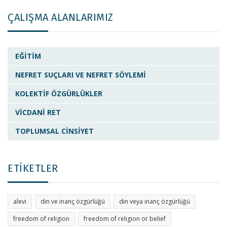
n
o
ÇALIŞMA ALANLARIMIZ
c
n
e
r
k
a
EĞİTİM
i
k
s
i
NEFRET SUÇLARI VE NEFRET SÖYLEMİ
a
s
KOLEKTİF ÖZGÜRLÜKLER
y
a
VİCDANİ RET
f
y
a
f
TOPLUMSAL CİNSİYET
a
ETIKETLER
alevi
din ve inanç özgürlüğü
din veya inanç özgürlüğü
freedom of religion
freedom of religion or belief